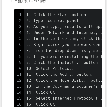
重新安装 TCP/IP 协议
1
1. Click the Start button.
2
2. Type: control panel
3
3. As you type, results will appe
4
4. Under Network and Internet, cl
5
5. In the left column, click the 
6
6. Right-click your network conne
7
7. From the drop-down list, selec
8
8. If you are reinstalling the TC
9
9. Click the Install... button.
10
10. Select Protocol.
11
11. Click the Add... button.
12
12. Click the Have Disk... button
13
13. In the Copy manufacturer's fi
14
14. Click OK.
15
15. Select Internet Protocol (TCP
16
16. Click OK.